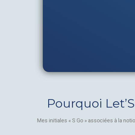
Pourquoi Let’
Mes initiales « S Go » associées à la noti
mouvement », de l’action [simple_tooltip co