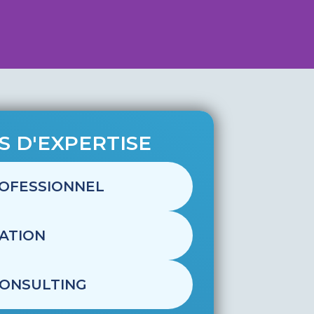
 D'EXPERTISE
ent ? Accélérateur de
el est tourné solutions et
OFESSIONNEL
de vos collaborateurs avec
oppement… L’humain est la
ATION
CONSULTING