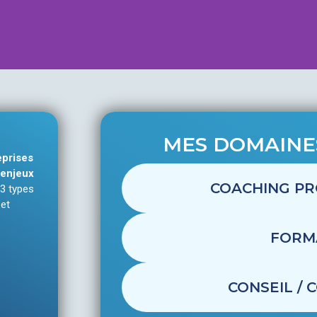
COACHING
MES DOMAINES
eprises
Recherche de sens ? Envie de changem
enjeux
performance ! Le coaching professionn
COACHING PR
 3 types
actions. S’appuyer sur les potentiels 
 et
l’intelligence collective, le co-dével
richesse de l’organisation, Let’S GO !
FORM
En savoir plus
CONSEIL / 