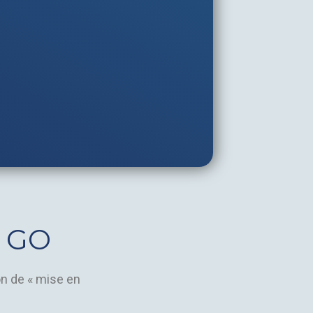
S GO
on de « mise en
ntent=’
dont il est