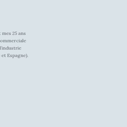
t mes 25 ans
commerciale
l’industrie
 et Espagne).