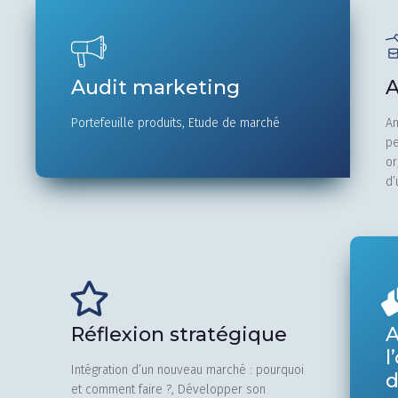
Audit marketing
A
Portefeuille produits, Etude de marché
An
pe
or
d’
Réflexion stratégique
l
Intégration d’un nouveau marché : pourquoi
d
et comment faire ?, Développer son